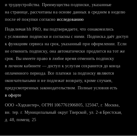
тратите много времени на поиск и вручную поднимаете
и трудоустройства. Преимущества подписки, указанные
резюме
на странице, рассчитаны на основе данных в среднем в неделю
после её покупки согласно
хотите сравнить себя с конкурентами и оценить шансы
исследованию
Подключая hh PRO, вы подтверждаете, что ознакомились
с условиями подписки и согласны с ними. Подписка даёт доступ
к функциям сервиса на срок, указанный при оформлении. Если
не отменить подписку, она автоматически продлится на тот же
срок. Вы имеете право в любое время отменить подписку
в личном кабинете — доступ к услугам сохранится до конца
оплаченного периода. Все платежи за подписку являются
окончательными и не подлежат возврату, кроме случаев,
предусмотренных законодательством. Полные условия есть
в оферте
ООО «Хэдхантер», ОГРН 1067761906805, 125047, г. Москва,
вн. тер. г. Муниципальный округ Тверской, ул. 2-я Брестская,
д. 48, помещ. 25